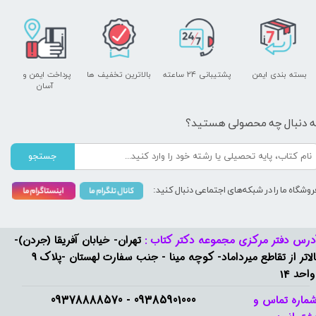
بسته بندی ایمن
پشتیبانی ۲۴ ساعته
بالاترین تخفیف ها
پرداخت ایمن و ​​​​​​​
آسان
ه دنبال چه محصولی هستید؟
جستجو
روشگاه ما را در شبکه‌های اجتماعی دنبال کنید:
درس دفتر مرکزی مجموعه دکتر کتاب :
تهران- خیابان آفریقا (جردن)-
بالاتر از تقاطع میرداماد- کوچه مینا - جنب سفارت لهستان -پلاک 9
واحد 14
09385901000 - 09378888570​​​​​​​
ماره تماس و