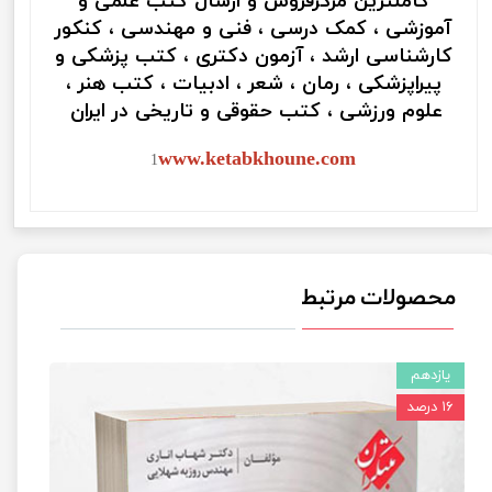
کاملترین مرکزفروش و ارسال کتب علمی و
آموزشی ، کمک درسی ، فنی و مهندسی ، کنکور
کارشناسی ارشد ، آزمون دکتری ، کتب پزشکی و
پیراپزشکی ، رمان ، شعر ، ادبیات ، کتب هنر ،
علوم ورزشی ، کتب حقوقی و تاریخی در ایران
www.ketabkhoune.com
1
محصولات مرتبط
یازدهم
۱۶ درصد