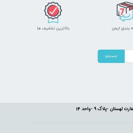
 بندی ایمن
بالاترین تخفیف ها
جستجو
ستان -پلاک 9 -واحد 14