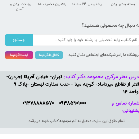
بسته بندی ایمن
پشتیبانی ۲۴ ساعته
بالاترین تخفیف ها
پرداخت ایمن و ​​​​​​​
آسان
ه دنبال چه محصولی هستید؟
جستجو
روشگاه ما را در شبکه‌های اجتماعی دنبال کنید:
درس دفتر مرکزی مجموعه دکتر کتاب :
تهران- خیابان آفریقا (جردن)-
بالاتر از تقاطع میرداماد- کوچه مینا - جنب سفارت لهستان -پلاک 9
واحد 14
09385901000 - 09378888570​​​​​​​
ماره تماس و
شتیبانی: ​​​​​​​
تمام حقوق این سایت متعلق به
نام مجموعه کتاب خونه
می‌باشد.