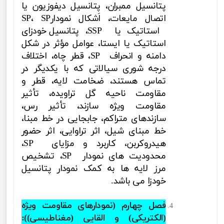
پتانسیل ممبران، پتانسیل دیفوزیون یا
اتصال مایعات، اَشکال نمودار
SP
،
SP
استاتیک یا
SSP
،
پتانسیل خودزای
استاتیک یا ایستا، عوامل مؤثر در شکل
دامنه و انحراف
SP
، قطر چاه، اختلاف
درجه شوری سیالاتی که با یکدیگر در
تماس هستند، ضخامت لایه، قطر و
مقاومت ناحیه گل تراویده، تأثیر
مقاومت ویژه سازند، تأثیر رس،
سازندهای متراکم، جابجایی در خط مبنا،
خط مبنای شیل، اثر تراوایی، اثر حضور
هیدروکربن، کاربرد و مزایای
SP
،
محدودیت های نمودار
SP
،
تشخیص
مرز لایه ها به کمک نمودار پتانسیل
خودزا
می باشد.
فصل چهارم (نمودارهای مقاومت ویژه
(الکتریکی) و القایی (مغناطیسی)
):