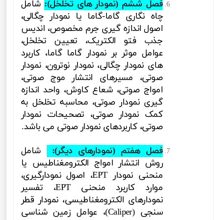
فصل ششم (نمودار های تخلخل):
شامل
چاه نگاری گاما-گاما یا نمودار چگالی،
اصول اندازه گیری جرم مخصوص، اندیس
جذب فتو الکتریک، تعیین تخلخل،
عوامل موثر بر نمودار گاما گاما، کاربرد
های نمودار چگالی، نمودار نوترون، نمودار
صوتی، مسیرهای انتشار موج صوتی،
امواج صوتی، شعاع کاوش، واحد اندازه
گیری نمودار صوتی، محاسبه تخلخل به
کمک نمودار صوتی، تصحیحات نمودار
صوتی، کاربردهای نمودار صوتی می باشد.
فصل هفتم (نمودارهای دیگر):
شامل
روش انتشار امواج الکترومغناطیس یا
منحنی نمودار
EPT
،
اصول نمودارگیری،
موارد کاربرد منحنی
EPT
،
تفسیر
نمودارهای الکترومغناطیسی، نمودار قطر
سنجی
(Caliper)
،
عوامل زمین شناسی