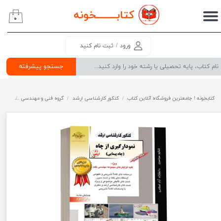
کتابــــــــ
خونه
۰
حساب کاربری من
تغییر گذر واژه
ورود
/
ثبت نام کنید
سفارشات
جستجو پیشرفته
خروج از حساب کاربری
کتابخونه ! جامعترین فروشگاه آنلاین کتاب
کنکور کارشناسی ارشد
گروه فنی و مهندسی
راهیان