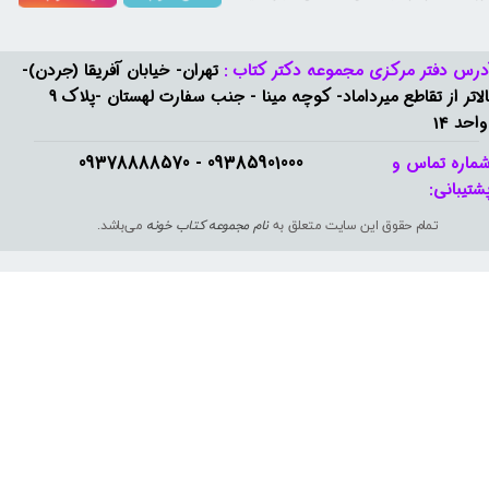
درس دفتر مرکزی مجموعه دکتر کتاب :
تهران- خیابان آفریقا (جردن)-
بالاتر از تقاطع میرداماد- کوچه مینا - جنب سفارت لهستان -پلاک 9
واحد 14
09385901000 - 09378888570​​​​​​​
ماره تماس و
شتیبانی: ​​​​​​​
تمام حقوق این سایت متعلق به
نام مجموعه کتاب خونه
می‌باشد.