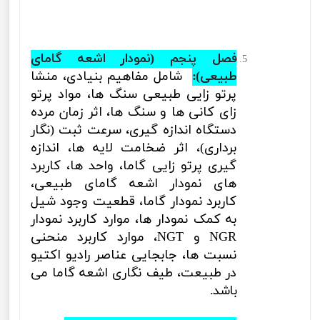
فصل پنجم (
نمودار اشعه گامای
طبیعی
):
شامل
مفاهیم بنیادی، منشا
پرتو زایی طبیعی سنگ ها، مواد پرتو
زای کانی ها و سنگ ها، اثر زمان مرده
دستگاه اندازه گیری، سرعت ثبت (نگار
برداری)، اثر ضخامت لایه ها، اندازه
گیری پرتو زایی گاما، واحد ها، کاربرد
های نمودار اشعه گامای طبیعی،
کاربرد نمودار گاما، قطعیت وجود شیل
به کمک نمودار ها، موارد کاربرد نمودار
NGR
و
NGT
، موارد کاربرد منحنی
نسبت ها، جابجایی عناصر رادیو اکتیو
در طبیعت، طیف نگاری اشعه گاما
می
باشد.