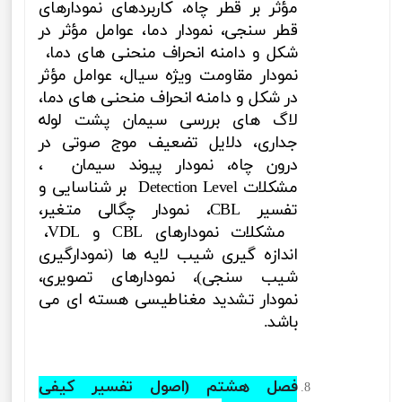
مؤثر بر قطر چاه، کاربردهای نمودارهای
قطر سنجی، نمودار دما، عوامل مؤثر در
شکل و دامنه انحراف منحنی های دما،
نمودار مقاومت ویژه سیال،
عوامل مؤثر
در شکل و دامنه انحراف منحنی های دما،
لاگ های بررسی سیمان پشت لوله
جداری، دلایل تضعیف موج صوتی در
درون چاه، نمودار پیوند سیمان
،
مشکلات
Detection Level
بر شناسایی و
تفسیر
CBL
،
نمودار چگالی متغیر،
مشکلات نمودارهای
CBL
و
VDL
،
اندازه گیری شیب لایه ها (نمودارگیری
شیب سنجی)، نمودارهای تصویری،
نمودار تشدید مغناطیسی هسته ای
می
باشد.
فصل هشتم (اصول تفسیر کیفی