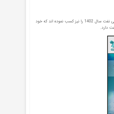
لازم به ذکر است که آقای رضا غلامی ، رتبه 1 آزمونهای آزمایشی راهیان نفت 1402 ، رتبه 1 کنکور کارشناسی ارشد مهندسی نفت سال 1402 را نیز کسب نموده اند که خود
ت دارد.