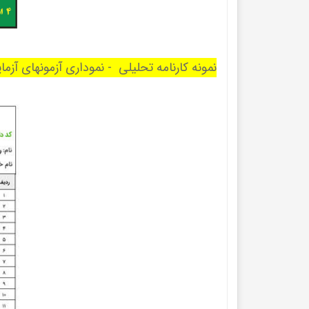
نمونه کارنامه تحلیلی - نموداری آزمونهای آزم