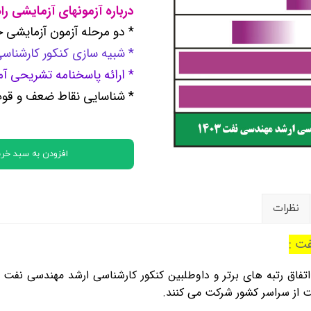
درباره آزمونهای آزمایشی ر
کتب پایه دوازدهم ریاضی فیزیک
* دو مرحله آزمون آزمایشی ج
* شبیه سازی کنکور کارشناسی ارشد 1403 م
تماعی
* ارائه پاسخنامه تشریحی آم
یاسی
* شناسایی نقاط ضعف و قوت
افزودن به سبد خری
نظرات
فت :
یب به اتفاق رتبه های برتر و داوطلبین کنکور کارشناسی ارشد مهندسی نف
ت از سراسر کشور شرکت می کنند.