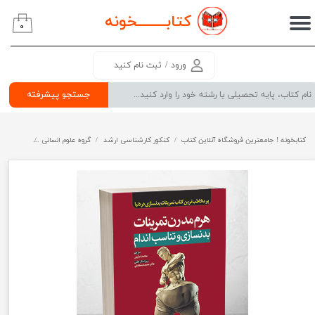
کتابــــــــ
خونه
۰
حساب کاربری من
تغییر گذر واژه
ورود
/
ثبت نام کنید
سفارشات
جستجو پیشرفته
خروج از حساب کاربری
کتابخونه ! جامعترین فروشگاه آنلاین کتاب
کنکور کارشناسی ارشد
گروه علوم انسانی
تربیت بدن