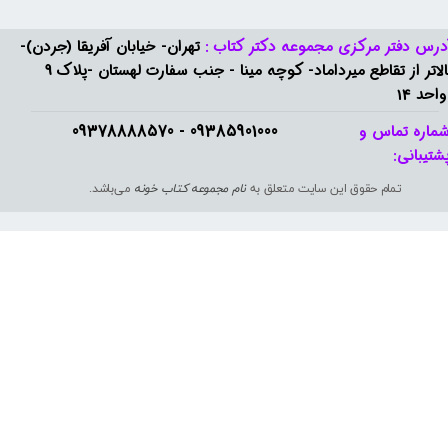
درس دفتر مرکزی مجموعه دکتر کتاب :
تهران- خیابان آفریقا (جردن)-
بالاتر از تقاطع میرداماد- کوچه مینا - جنب سفارت لهستان -پلاک 9
واحد 14
09385901000 - 09378888570​​​​​​​
ماره تماس و
شتیبانی: ​​​​​​​
تمام حقوق این سایت متعلق به
نام مجموعه کتاب خونه
می‌باشد.